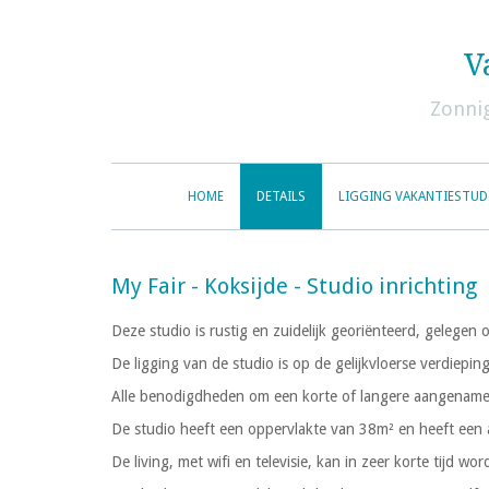
V
Zonnig
HOME
DETAILS
LIGGING VAKANTIESTUDI
My Fair - Koksijde - Studio inrichting
Deze studio is rustig en zuidelijk georiënteerd, gelege
De ligging van de studio is op de gelijkvloerse verdiepi
Alle benodigdheden om een korte of langere aangename 
De studio heeft een oppervlakte van 38m² en heeft een 
De living, met wifi en televisie, kan in zeer korte tij