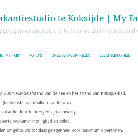
akantiestudio te Koksijde | My Fa
 gelegen vakantiestudio te huur op 200m van strand 
O 'MY FAIR'
FOTO'S
ONZE VERHUURPRIJZEN
BESCHIKBAARHEID
n op 200m wandelafstand van de zee en het strand van Koksijde-bad.
ng. (middenste raam/balkon op de foto)
vakantie door te brengen zijn aanwezig.
aparte badkamer met ligbad en toilet.
d worden omgebouwd tot slaapgelegenheid voor maximum 4 personen.